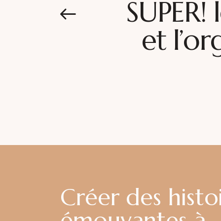
SUPER! l
et l’or
Créer des histo
émouvantes à