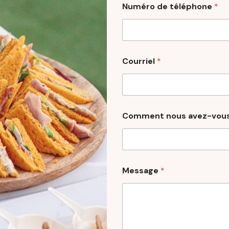
n
t
Numéro de téléphone
*
e
é
t
l
é
é
l
p
é
h
p
o
Courriel
*
h
n
o
e
n
?
e
*
Comment nous avez-vous
Message
*