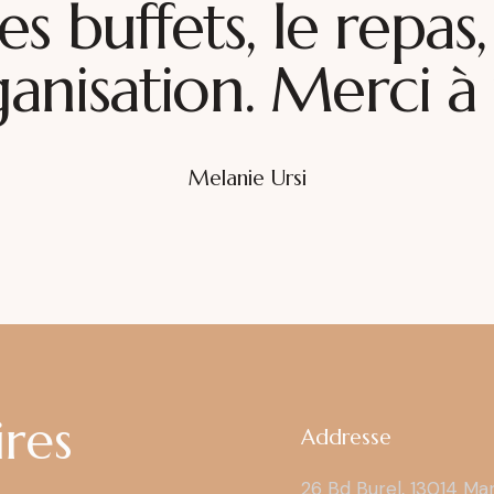
es buffets, le repas,
ganisation. Merci à 
Melanie Ursi
ires
Addresse
26 Bd Burel, 13014 Mar