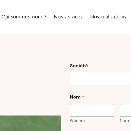
Qui sommes-nous ?
Nos services
Nos réalisations
Société
t
S
Nom
*
é
o
l
c
é
i
p
é
h
t
Prénom
Nom
o
é