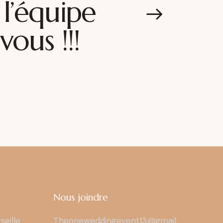
 l’équipe
vous !!!
Nous joindre
seille
Theoneweddingevent13@gmail.