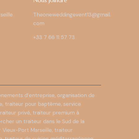
Nous joindre
seille
Theoneweddingevent13@gmail.
com
+33 7 66 11 57 73
énements d’entreprise, organisation de
re, traiteur pour baptême, service
raiteur privé, traiteur premium à
rcher un traiteur dans le Sud de la
 Vieux-Port Marseille, traiteur
le, traiteur de cuisine méditerranéenne,